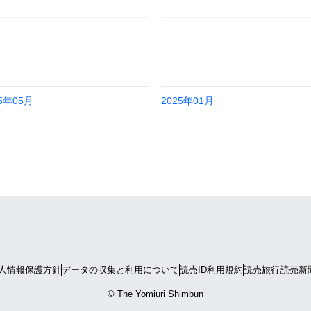
25年05月
2025年01月
人情報保護方針
データの収集と利用について
読売ID利用規約
読売旅行
読売新
© The Yomiuri Shimbun