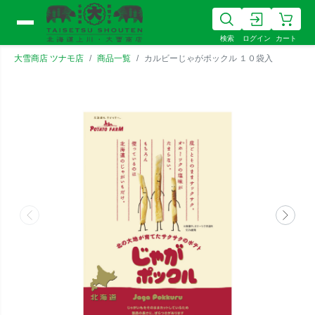
検索
ログイン
カート
大雪商店 ツナモ店
商品一覧
カルビーじゃがポックル １０袋入