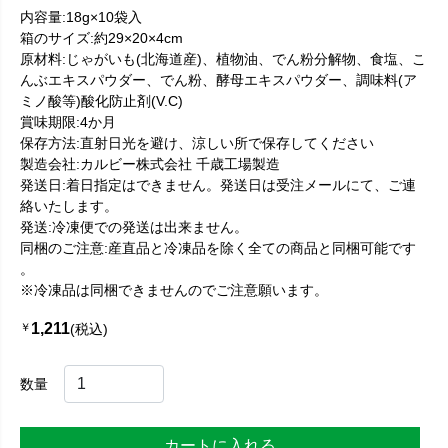
内容量:18g×10袋入
箱のサイズ:約29×20×4cm
原材料:じゃがいも(北海道産)、植物油、でん粉分解物、食塩、こ
んぶエキスパウダー、でん粉、酵母エキスパウダー、調味料(ア
ミノ酸等)酸化防止剤(V.C)
賞味期限:4か月
保存方法:直射日光を避け、涼しい所で保存してください
製造会社:カルビー株式会社 千歳工場製造
発送日:着日指定はできません。発送日は受注メールにて、ご連
絡いたします。
発送:冷凍便での発送は出来ません。
同梱のご注意:産直品と冷凍品を除く全ての商品と同梱可能です
。
※冷凍品は同梱できませんのでご注意願います。
1,211
￥
(税込)
数量
カートに入れる