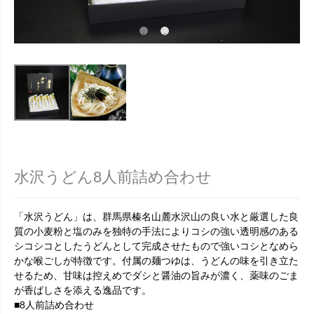
水沢うどん8人前詰め合わせ
「水沢うどん」は、群馬県榛名山麓水沢山の良い水と厳選した良
質の小麦粉と塩のみを独特の手法によりコシの強い透明感のある
シコシコとしたうどんとして完成させたもので強いコシとなめら
かな喉ごしが特徴です。付属の麺つゆは、うどんの味を引き立た
せるため、甘味は控えめでダシと醤油の旨みが濃く、薬味のごま
が香ばしさを添える逸品です。
■8人前詰め合わせ