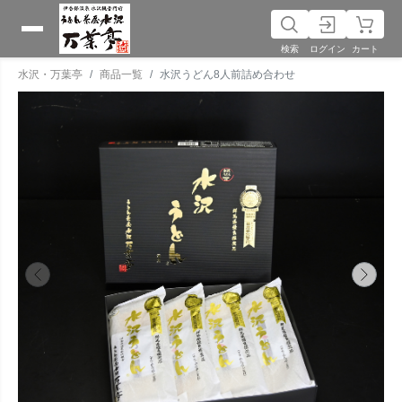
検索
ログイン
カート
水沢・万葉亭
商品一覧
水沢うどん8人前詰め合わせ