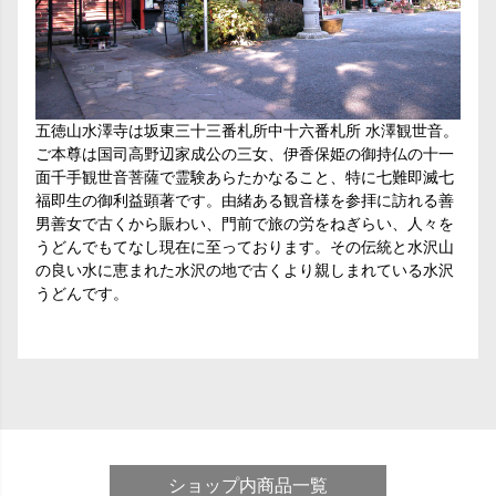
五徳山水澤寺は坂東三十三番札所中十六番札所 水澤観世音。
ご本尊は国司高野辺家成公の三女、伊香保姫の御持仏の十一
面千手観世音菩薩で霊験あらたかなること、特に七難即滅七
福即生の御利益顕著です。由緒ある観音様を参拝に訪れる善
男善女で古くから賑わい、門前で旅の労をねぎらい、人々を
うどんでもてなし現在に至っております。その伝統と水沢山
の良い水に恵まれた水沢の地で古くより親しまれている水沢
うどんです。
ショップ内商品一覧