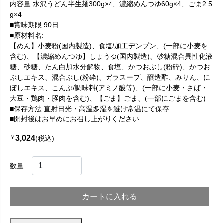
内容量:水沢うどん半生麺300g×4、濃縮めんつゆ60g×4、ごま2.5
g×4
■賞味期限:90日
■原材料名:
【めん】小麦粉(国内製造)、食塩/加工デンプン、(一部に小麦を
含む)、【濃縮めんつゆ】しょうゆ(国内製造)、砂糖混合異性化液
糖、砂糖、たん白加水分解物、食塩、かつおぶし(粉砕)、かつお
ぶしエキス、混合ぶし(粉砕)、ガラスープ、醸造酢、みりん、に
ぼしエキス、こんぶ/調味料(アミノ酸等)、(一部に小麦・さば・
大豆・鶏肉・豚肉を含む)、【ごま】ごま、(一部にごまを含む)
■保存方法:直射日光・高温多湿を避け常温にて保存
■開封後はお早めにお召し上がりください
3,024
￥
(税込)
数量
カートに入れる